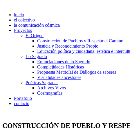
inicio
el colectivo
la comunicación cósmica
Proyectos
El Origen
Construcción de Pueblos y Respetar el Camino
Justicia y Reconocimiento Propio
Educación política y ciudadana, estética e intercult
Lo Sagrado
Enunciaciones de lo Sagrado
Complejidades Históricas
Propuesta MatricIal de Diálogos de saberes
Visualidades ancestrales
Poéticas Sagradas
Archivos Vivos
Cosmografías
Portafolio
contacto
CONSTRUCCIÓN DE PUEBLO Y RESP