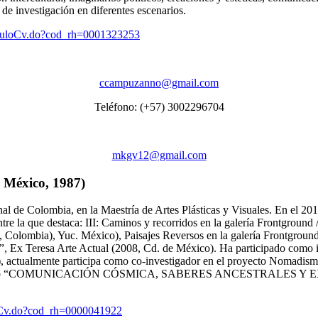
de investigación en diferentes escenarios.
rriculoCv.do?cod_rh=0001323253
ccampuzanno@gmail.com
Teléfono: (+57) 3002296704
mkgv12@gmail.com
 México, 1987)
al de Colombia, en la Maestría de Artes Plásticas y Visuales. En el 20
ntre la que destaca: III: Caminos y recorridos en la galería Frontgrou
, Colombia), Yuc. México), Paisajes Reversos en la galería Frontgrou
, Ex Teresa Arte Actual (2008, Cd. de México). Ha participado como in
tualmente participa como co-investigador en el proyecto Nomadismos: 
el proyecto “COMUNICACIÓN CÓSMICA, SABERES ANCESTRALES Y E
culoCv.do?cod_rh=0000041922