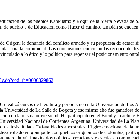
 educación de los pueblos Kankuamo y Kogui de la Sierra Nevada de Sant
n de pueblo y de Educación como Hacer el camino, también se encuentra
 de Origen; la denuncia del conflicto armado y su propuesta de actuar s
e pilar para la comunidad. Las conclusiones concretan las reconceptualiz
 vinculado a lo ético y lo político para repensar el posicionamiento ont
culoCv.do?cod_rh=0000829862
5 realizó cursos de literatura y periodismo en la Universidad de Los 
e la Universidad de La Salle de Bogotá y ese mismo año fue ganadora de
ación en la misma universidad. Ha participado en el Faculty Teaching 
, Universidad Nacional de Corrientes-Argentina, Universidad de La Pla
 la tesis titulada “Visualidades ancestrales. El giro emocional de la
esarrollado en gran parte con pueblos originarios de Colombia, partici
 intercultural, imaginarios políticos, creaciones y estéticas, comunicaci