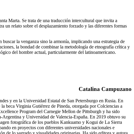
a Marta. Se trata de una traducción intercultural que invita a
 un relato sobre el desplazamiento forzado y las diferentes formas
in buscar la venganza sino la armonía, implicando una estrategia de
aciones, la bondad de combinar la metodología de etnografía crítica y
ológico del hombre actual, particularmente del latinoamericano.
Catalina Campuzano
Andes y en la Universidad Estatal de San Petersburgo en Rusia. En
 la beca Virginia Gutiérrez de Pineda, otorgada por Colciencias a
Excellence Program del Carnegie Mellon de Pittsburgh y ha sido
ta-Argentina y Universidad de Valencia-España. En 2019 obtuvo su
 imagen fotográfica de los pueblos Kankuamo y Kogui de La Sierra
pando en proyectos con diferentes universidades nacionales e
ón de lo sagrado y visualidades originarias. Ha sido editora y autora