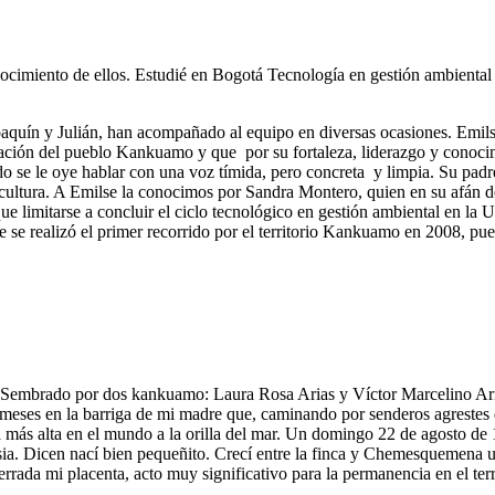
imiento de ellos. Estudié en Bogotá Tecnología en gestión ambiental y
aquín y Julián, han acompañado al equipo en diversas ocasiones. Emils
icación del pueblo Kankuamo y que por su fortaleza, liderazgo y conoci
 se le oye hablar con una voz tímida, pero concreta y limpia. Su padre,
cultura. A Emilse la conocimos por Sandra Montero, quien en su afán de
ue limitarse a concluir el ciclo tecnológico en gestión ambiental en la 
 se realizó el primer recorrido por el territorio Kankuamo en 2008, pues
 Sembrado por dos kankuamo: Laura Rosa Arias y Víctor Marcelino Arias
e meses en la barriga de mi madre que, caminando por senderos agrest
 más alta en el mundo a la orilla del mar. Un domingo 22 de agosto de 
usia. Dicen nací bien pequeñito. Crecí entre la finca y Chemesquemena
enterrada mi placenta, acto muy significativo para la permanencia en el t