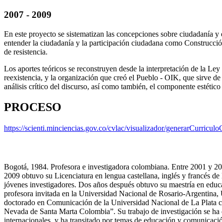
2007 - 2009
En este proyecto se sistematizan las concepciones sobre ciudadanía y
entender la ciudadanía y la participación ciudadana como Construcció
de resistencia.
Los aportes teóricos se reconstruyen desde la interpretación de la Ley
reexistencia, y la organización que creó el Pueblo - OIK, que sirve d
análisis crítico del discurso, así como también, el componente estético
PROCESO
https://scienti.minciencias.gov.co/cvlac/visualizador/generarCurri
Bogotá, 1984. Profesora e investigadora colombiana. Entre 2001 y 200
2009 obtuvo su Licenciatura en lengua castellana, inglés y francés d
jóvenes investigadores. Dos años después obtuvo su maestría en educ
profesora invitada en la Universidad Nacional de Rosario-Argentina
doctorado en Comunicación de la Universidad Nacional de La Plata con
Nevada de Santa Marta Colombia”. Su trabajo de investigación se ha d
internacionales, y ha transitado por temas de educación y comunicación