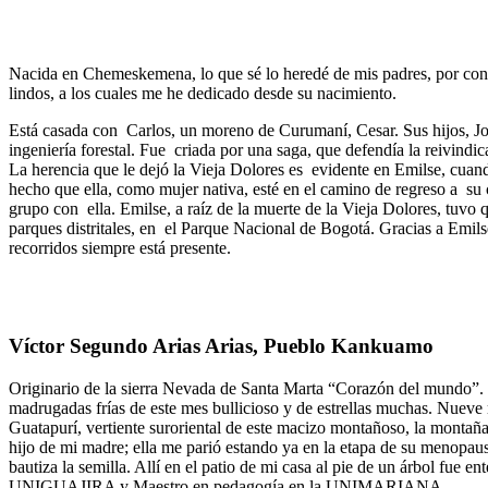
Nacida en Chemeskemena, lo que sé lo heredé de mis padres, por conoc
lindos, a los cuales me he dedicado desde su nacimiento.
Está casada con Carlos, un moreno de Curumaní, Cesar. Sus hijos, Jo
ingeniería forestal. Fue criada por una saga, que defendía la reivind
La herencia que le dejó la Vieja Dolores es evidente en Emilse, cuando
hecho que ella, como mujer nativa, esté en el camino de regreso a su 
grupo con ella. Emilse, a raíz de la muerte de la Vieja Dolores, tuvo q
parques distritales, en el Parque Nacional de Bogotá. Gracias a Emilse
recorridos siempre está presente.
Víctor Segundo Arias Arias, Pueblo Kankuamo
Originario de la sierra Nevada de Santa Marta “Corazón del mundo”.
madrugadas frías de este mes bullicioso y de estrellas muchas. Nuev
Guatapurí, vertiente suroriental de este macizo montañoso, la montaña
hijo de mi madre; ella me parió estando ya en la etapa de su menopa
bautiza la semilla. Allí en el patio de mi casa al pie de un árbol fue 
UNIGUAJIRA y Maestro en pedagogía en la UNIMARIANA.