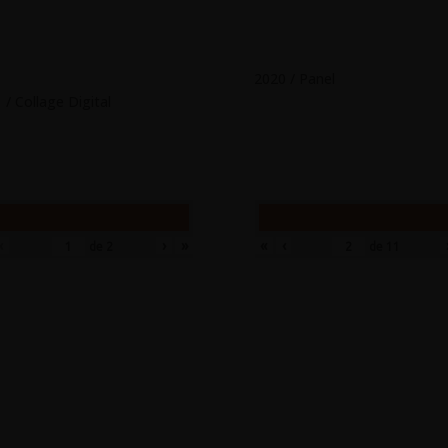
2020 / Panel
 / Collage Digital
‹
›
»
«
‹
de
2
de
11