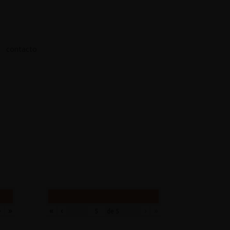
contacto
›
»
«
‹
›
»
de
5