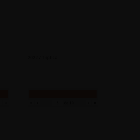
2022 / Tríptico
›
»
«
‹
›
»
de
10