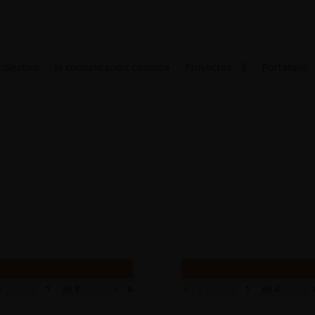
 colectivo
la comunicación cósmica
Proyectos
Portafolio
‹
›
»
«
‹
de
8
de
4