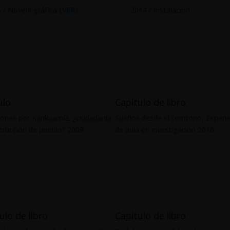
 / Novela gráfica
(VER)
2014 / Instalación
ulo
Capítulo de libro
iones por Kankuamía: ¿ciudadanía
Sueños desde el territorio, Experi
trucción de pueblo? 2009
de aula en investigación 2010
ulo de libro
Capítulo de libro