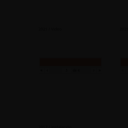
2021 / Video
2021
«
‹
›
»
«
de
4
2017 / Instalación