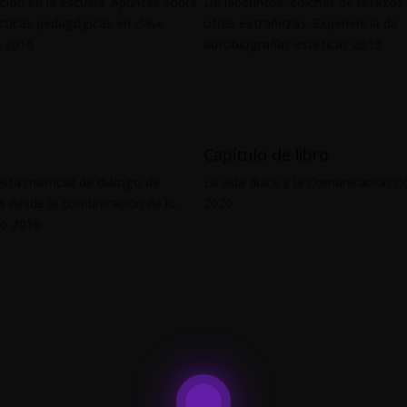
ción en la escuela. Apuntes sobre
De laberintos, colchas de retazos
ácticas pedagógicas en clave
otras extrañezas: Experiencia de
a 2016
autobiografías estéticas 2013
Capítulo de libro
sta matricial de diálogo de
La vida dulce y la Comunicación 
s desde la comunicación de lo
2020
do 2019