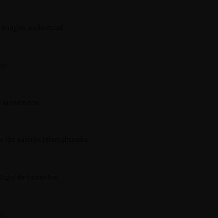
a imagen audiovisual.
ejo.
de la memoria.
e los sujetos interculturales.
Kogui de Colombia.
es.