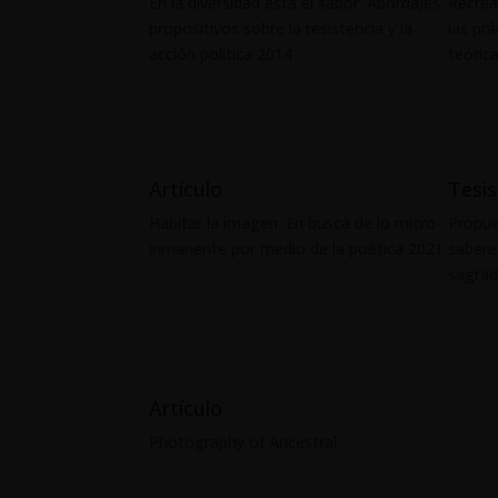
En la diversidad está el sabor. Abordajes
Recrea
propositivos sobre la resistencia y la
las pr
acción política 2014
teóric
Artículo
Tesis
Habitar la imagen. En busca de lo micro-
Propue
inmanente por medio de la poética 2021
sabere
sagra
Artículo
Photography of Ancestral