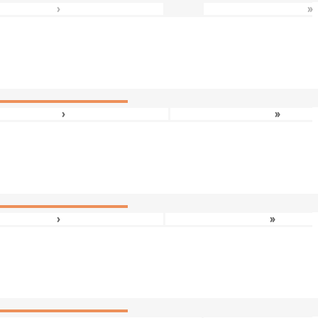
›
»
›
»
›
»