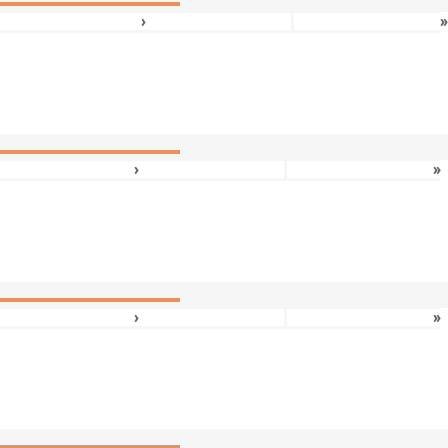
›
»
›
»
›
»