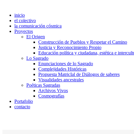
inicio
el colectivo
la comunicación cósmica
Proyectos
El Origen
Construcción de Pueblos y Respetar el Camino
Justicia y Reconocimiento Propio
Educación política y ciudadana, estética e intercult
Lo Sagrado
Enunciaciones de lo Sagrado
Complejidades Históricas
Propuesta MatricIal de Diálogos de saberes
Visualidades ancestrales
Poéticas Sagradas
Archivos Vivos
Cosmografías
Portafolio
contacto