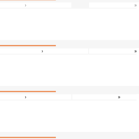
›
»
›
»
›
»