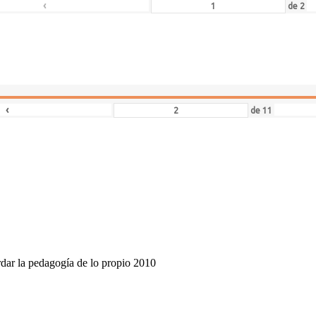
‹
de
2
‹
de
11
dar la pedagogía de lo propio 2010