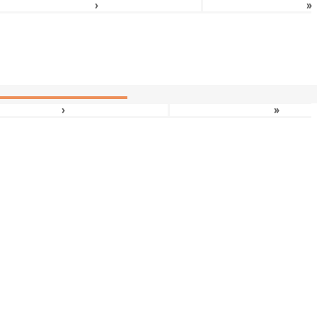
›
»
›
»