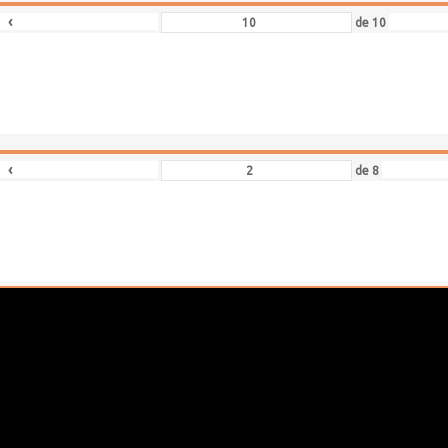
‹
de
10
‹
de
8