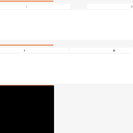
›
»
›
»