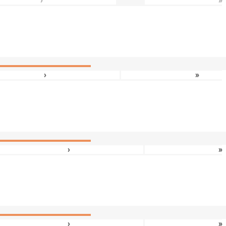
›
»
›
»
›
»
›
»