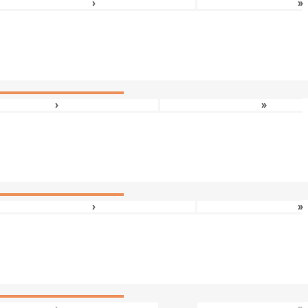
›
»
›
»
›
»