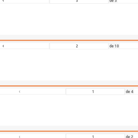
‹
de
5
‹
de
10
‹
de
4
‹
de
2