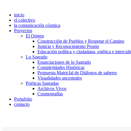
inicio
el colectivo
la comunicación cósmica
Proyectos
El Origen
Construcción de Pueblos y Respetar el Camino
Justicia y Reconocimiento Propio
Educación política y ciudadana, estética e intercult
Lo Sagrado
Enunciaciones de lo Sagrado
Complejidades Históricas
Propuesta MatricIal de Diálogos de saberes
Visualidades ancestrales
Poéticas Sagradas
Archivos Vivos
Cosmografías
Portafolio
contacto