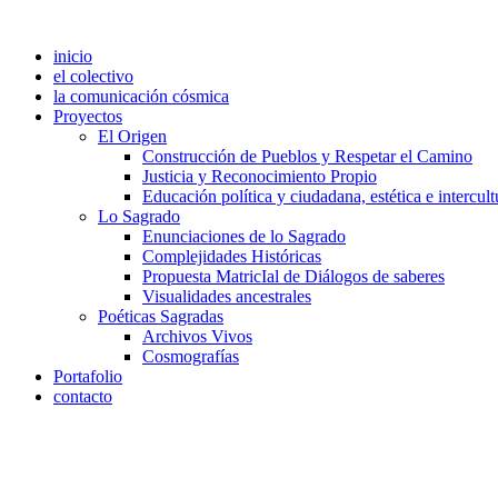
inicio
el colectivo
la comunicación cósmica
Proyectos
El Origen
Construcción de Pueblos y Respetar el Camino
Justicia y Reconocimiento Propio
Educación política y ciudadana, estética e intercult
Lo Sagrado
Enunciaciones de lo Sagrado
Complejidades Históricas
Propuesta MatricIal de Diálogos de saberes
Visualidades ancestrales
Poéticas Sagradas
Archivos Vivos
Cosmografías
Portafolio
contacto