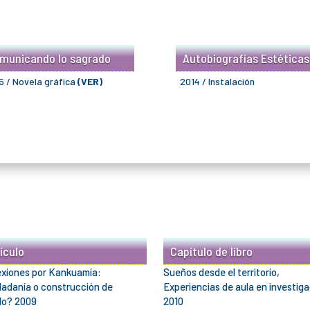
municando lo sagrado
Autobiografías Estéticas
5 / Novela gráfica
(VER)
2014 / Instalación
ículo
Capítulo de libro
exiones por Kankuamía:
Sueños desde el territorio,
dadanía o construcción de
Experiencias de aula en investig
lo? 2009
2010